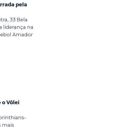
rrada pela
ra, 33 Bela
a liderança na
tebol Amador
 o Vôlei
Corinthians-
s mais