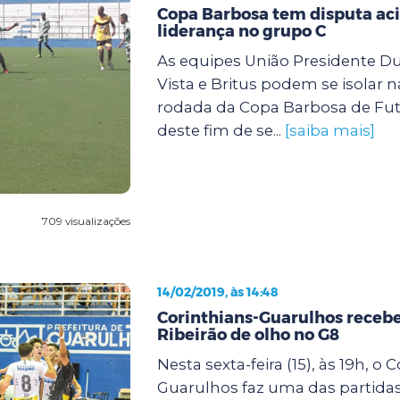
Copa Barbosa tem disputa aci
liderança no grupo C
As equipes União Presidente Dut
Vista e Britus podem se isolar n
rodada da Copa Barbosa de Fu
deste fim de se...
[saiba mais]
709 visualizações
14/02/2019, às 14:48
Corinthians-Guarulhos recebe
Ribeirão de olho no G8
Nesta sexta-feira (15), às 19h, o 
Guarulhos faz uma das partida