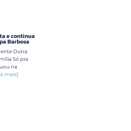
ta e continua
opa Barbosa
dente Dutra
ília Só pra
nuou na
ba mais]