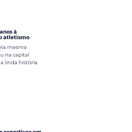
 anos à
o atletismo
 ela mesma
u na capital
a linda história
s esportivas em