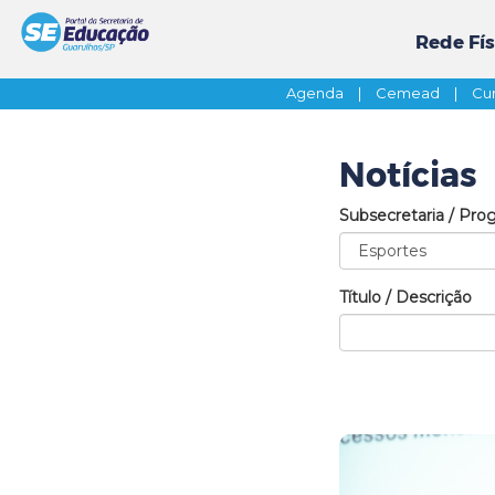
Rede Fís
Agenda
|
Cemead
|
Cur
Notícias
Subsecretaria / Pro
Título / Descrição