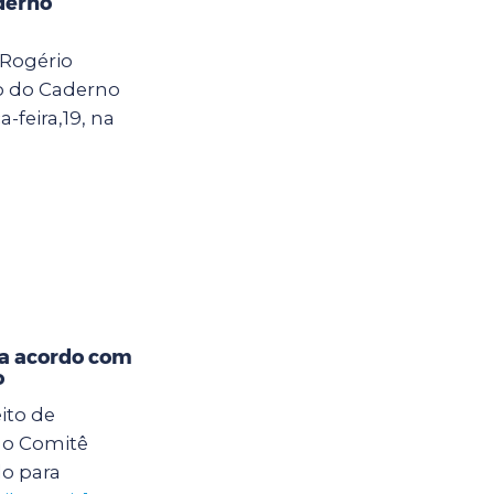
derno
 Rogério
o do Caderno
-feira,19, na
na acordo com
o
eito de
 ao Comitê
do para