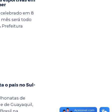
her
é celebrado em 8
 mês será todo
 Prefeitura
a o país no Sul-
a Jhonatas de
e de Guayaquil,
Brasil na