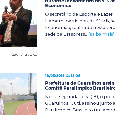
durante lançamento do 5º Ca
Econômico
O secretário de Esporte e Lazer,
Hamam, participou da 5ª ediçã
Econômico, realizado nesta terça
sede da Braspress...
[saiba mais]
468 visualizações
19/03/2019, às 15:06
Prefeitura de Guarulhos assi
Comitê Paralímpico Brasileir
Nesta segunda-feira (18), o pref
Guarulhos, Guti, assinou junto
Paralímpico Brasileiro um acor