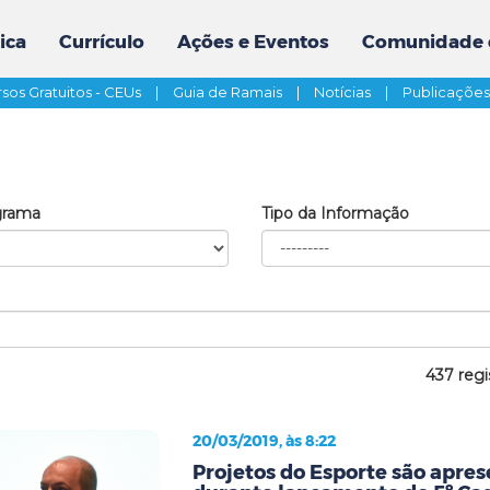
ica
Currículo
Ações e Eventos
Comunidade 
sos Gratuitos - CEUs
|
Guia de Ramais
|
Notícias
|
Publicaçõe
grama
Tipo da Informação
437 regi
20/03/2019, às 8:22
Projetos do Esporte são apre