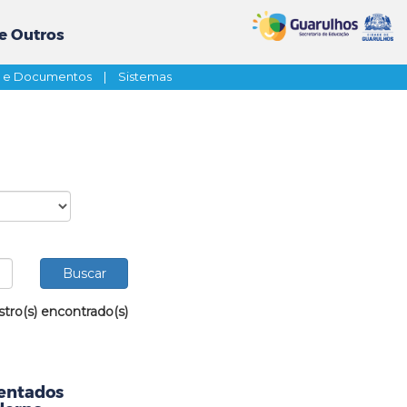
e Outros
s e Documentos
|
Sistemas
stro(s) encontrado(s)
sentados