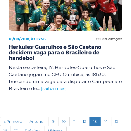
16/08/2018, às 13:56
651 visualizações
Herkules-Guarulhos e São Caetano
decidem vaga para o Brasileiro de
handebol
Nesta sexta-feira, 17, Hérkules-Guarulhos e São
Caetano jogam no CEU Cumbica, as 18h30,
buscando uma vaga para disputar o Campeonato
Brasileiro de...
[saiba mais]
(current)
« Primeira
Anterior
9
10
11
12
13
14
15
16
17
Próxima
Última »