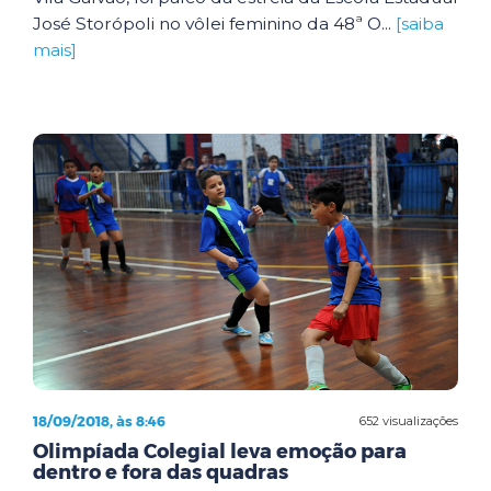
José Storópoli no vôlei feminino da 48ª O...
[saiba
mais]
18/09/2018, às 8:46
652 visualizações
Olimpíada Colegial leva emoção para
dentro e fora das quadras