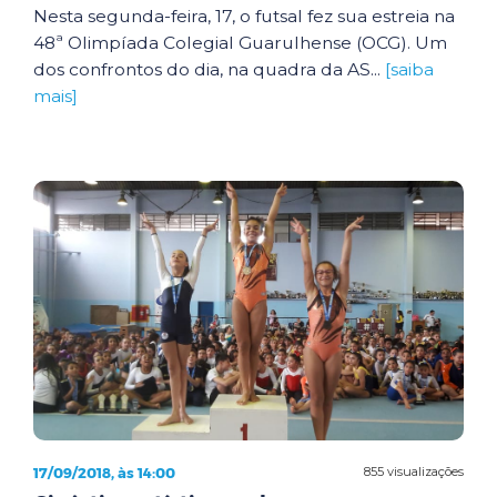
Nesta segunda-feira, 17, o futsal fez sua estreia na
48ª Olimpíada Colegial Guarulhense (OCG). Um
dos confrontos do dia, na quadra da AS...
[saiba
mais]
17/09/2018, às 14:00
855 visualizações