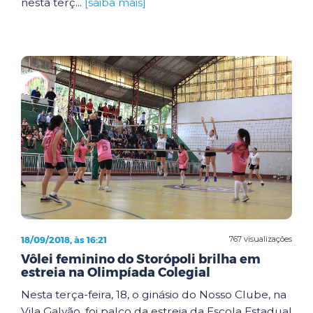
nesta terç...
[saiba mais]
18/09/2018, às 16:21
767 visualizações
Vôlei feminino do Storópoli brilha em
estreia na Olimpíada Colegial
Nesta terça-feira, 18, o ginásio do Nosso Clube, na
Vila Galvão, foi palco da estreia da Escola Estadual