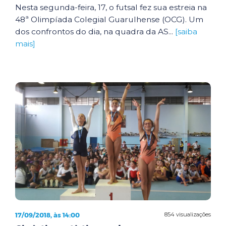
Nesta segunda-feira, 17, o futsal fez sua estreia na
48ª Olimpíada Colegial Guarulhense (OCG). Um
dos confrontos do dia, na quadra da AS...
[saiba
mais]
17/09/2018, às 14:00
854 visualizações