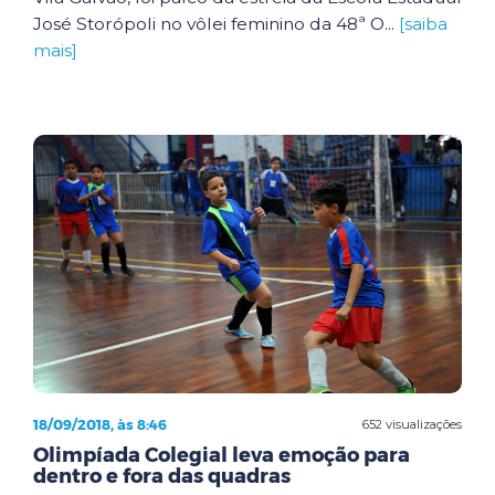
José Storópoli no vôlei feminino da 48ª O...
[saiba
mais]
18/09/2018, às 8:46
652 visualizações
Olimpíada Colegial leva emoção para
dentro e fora das quadras