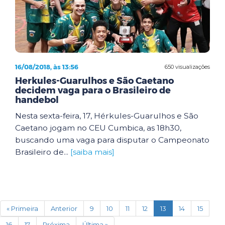
16/08/2018, às 13:56
650 visualizações
Herkules-Guarulhos e São Caetano
decidem vaga para o Brasileiro de
handebol
Nesta sexta-feira, 17, Hérkules-Guarulhos e São
Caetano jogam no CEU Cumbica, as 18h30,
buscando uma vaga para disputar o Campeonato
Brasileiro de...
[saiba mais]
(current)
« Primeira
Anterior
9
10
11
12
13
14
15
16
17
Próxima
Última »