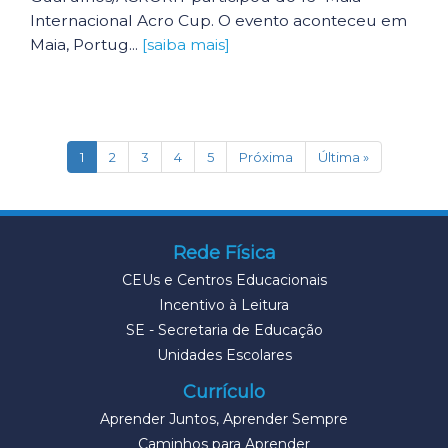
Internacional Acro Cup. O evento aconteceu em
Maia, Portug...
[saiba mais]
(current)
1
2
3
4
5
Próxima
Última »
Rede Física
CEUs e Centros Educacionais
Incentivo à Leitura
SE - Secretaria de Educação
Unidades Escolares
Currículo
Aprender Juntos, Aprender Sempre
Caminhos para Aprender