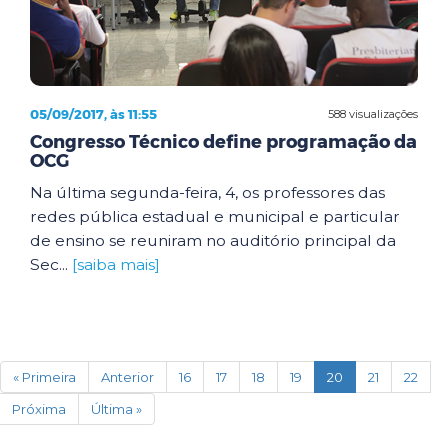
05/09/2017, às 11:55
588 visualizações
Congresso Técnico define programação da
OCG
Na última segunda-feira, 4, os professores das
redes pública estadual e municipal e particular
de ensino se reuniram no auditório principal da
Sec...
[saiba mais]
(current)
« Primeira
Anterior
16
17
18
19
20
21
22
Próxima
Última »