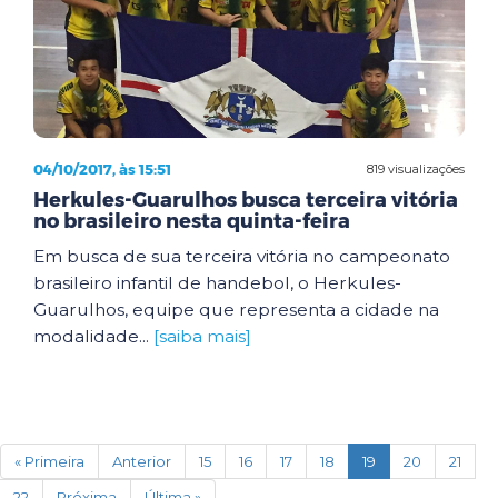
04/10/2017, às 15:51
819 visualizações
Herkules-Guarulhos busca terceira vitória
no brasileiro nesta quinta-feira
Em busca de sua terceira vitória no campeonato
brasileiro infantil de handebol, o Herkules-
Guarulhos, equipe que representa a cidade na
modalidade...
[saiba mais]
(current)
« Primeira
Anterior
15
16
17
18
19
20
21
22
Próxima
Última »