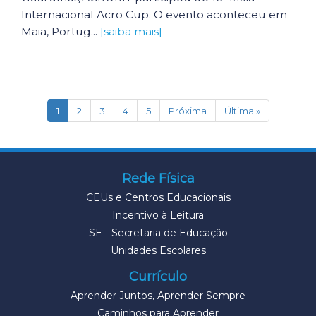
Internacional Acro Cup. O evento aconteceu em
Maia, Portug...
[saiba mais]
(current)
1
2
3
4
5
Próxima
Última »
Rede Física
CEUs e Centros Educacionais
Incentivo à Leitura
SE - Secretaria de Educação
Unidades Escolares
Currículo
Aprender Juntos, Aprender Sempre
Caminhos para Aprender