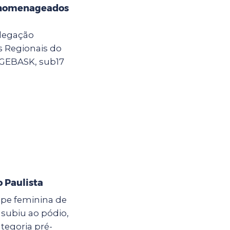
 homenageados
elegação
 Regionais do
PAGEBASK, sub17
o Paulista
ipe feminina de
 subiu ao pódio,
ategoria pré-