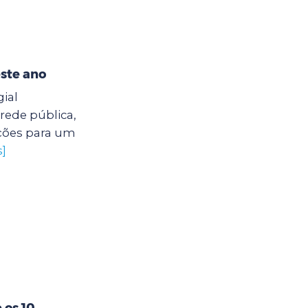
este ano
ial
 rede pública,
ições para um
s]
 os 10