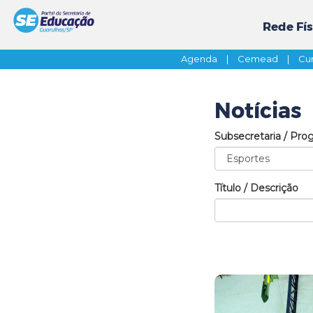
Rede Fís
Agenda
|
Cemead
|
Cur
Notícias
Subsecretaria / Pro
Título / Descrição