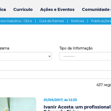
ica
Currículo
Ações e Eventos
Comunidade 
sos Gratuitos - CEUs
|
Guia de Ramais
|
Notícias
|
Publicaçõe
grama
Tipo da Informação
437 regi
01/09/2017, às 12:33
Ivanir Acosta: um profissiona