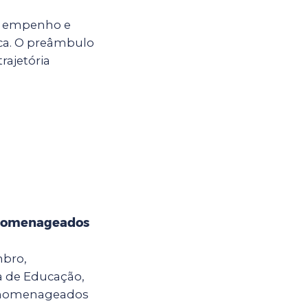
o, empenho e
ca. O preâmbulo
rajetória
 homenageados
mbro,
ia de Educação,
ão homenageados