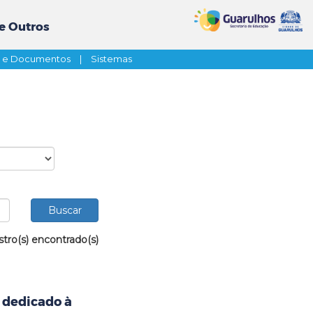
e Outros
s e Documentos
|
Sistemas
stro(s) encontrado(s)
l dedicado à