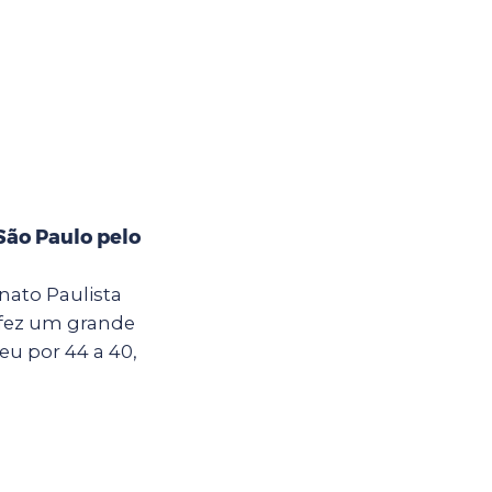
ão Paulo pelo
nato Paulista
 fez um grande
eu por 44 a 40,