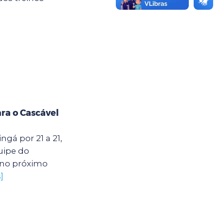
a o Cascável
gá por 21 a 21,
quipe do
 no próximo
]