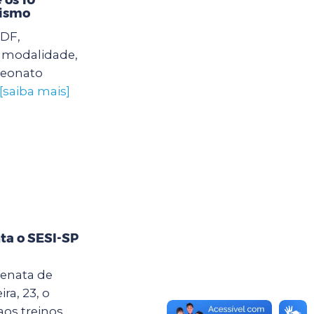
lismo
ADF,
 modalidade,
peonato
[saiba mais]
ta o SESI-SP
Renata de
ra, 23, o
os treinos