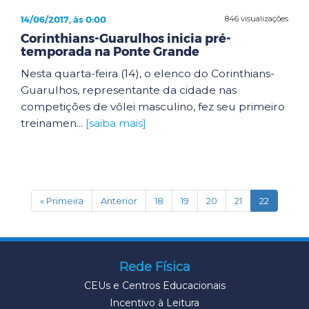
14/06/2017, às 0:00
846 visualizações
Corinthians-Guarulhos inicia pré-
temporada na Ponte Grande
Nesta quarta-feira (14), o elenco do Corinthians-
Guarulhos, representante da cidade nas
competições de vôlei masculino, fez seu primeiro
treinamen...
[saiba mais]
(current)
« Primeira
Anterior
18
19
20
21
22
Rede Física
CEUs e Centros Educacionais
Incentivo à Leitura