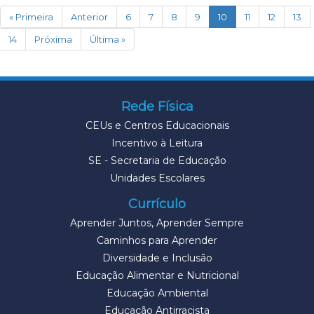
(current)
« Primeira
Anterior
6
7
8
9
10
11
12
13
14
Próxima
Última »
Rede Física
CEUs e Centros Educacionais
Incentivo à Leitura
SE - Secretaria de Educação
Unidades Escolares
Currículo
Aprender Juntos, Aprender Sempre
Caminhos para Aprender
Diversidade e Inclusão
Educação Alimentar e Nutricional
Educação Ambiental
Educação Antirracista