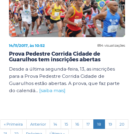
14/11/2017, às 10:52
894 visualizações
Prova Pedestre Corrida Cidade de
Guarulhos tem inscrições abertas
Desde a última segunda-feira, 13, as inscrições
para a Prova Pedestre Corrida Cidade de
Guarulhos estão abertas. A prova, que faz parte
do calendá...
[saiba mais]
(current)
« Primeira
Anterior
14
15
16
17
18
19
20
21
22
Próxima
Última »