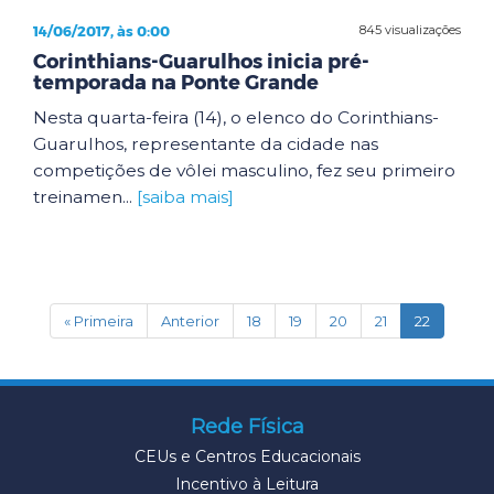
14/06/2017, às 0:00
845 visualizações
Corinthians-Guarulhos inicia pré-
temporada na Ponte Grande
Nesta quarta-feira (14), o elenco do Corinthians-
Guarulhos, representante da cidade nas
competições de vôlei masculino, fez seu primeiro
treinamen...
[saiba mais]
(current)
« Primeira
Anterior
18
19
20
21
22
Rede Física
CEUs e Centros Educacionais
Incentivo à Leitura