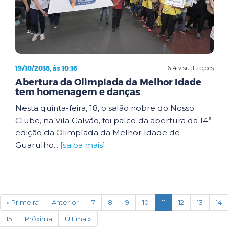
19/10/2018, às 10:16
614 visualizações
Abertura da Olimpíada da Melhor Idade
tem homenagem e danças
Nesta quinta-feira, 18, o salão nobre do Nosso
Clube, na Vila Galvão, foi palco da abertura da 14ª
edição da Olimpíada da Melhor Idade de
Guarulho...
[saiba mais]
(current)
« Primeira
Anterior
7
8
9
10
11
12
13
14
15
Próxima
Última »