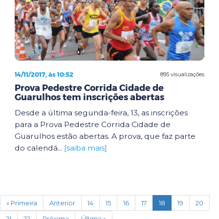
14/11/2017, às 10:52
895 visualizações
Prova Pedestre Corrida Cidade de
Guarulhos tem inscrições abertas
Desde a última segunda-feira, 13, as inscrições
para a Prova Pedestre Corrida Cidade de
Guarulhos estão abertas. A prova, que faz parte
do calendá...
[saiba mais]
(current)
« Primeira
Anterior
14
15
16
17
18
19
20
21
22
Próxima
Última »