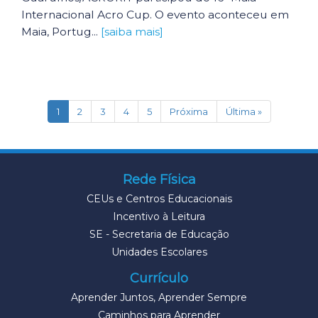
Internacional Acro Cup. O evento aconteceu em
Maia, Portug...
[saiba mais]
(current)
1
2
3
4
5
Próxima
Última »
Rede Física
CEUs e Centros Educacionais
Incentivo à Leitura
SE - Secretaria de Educação
Unidades Escolares
Currículo
Aprender Juntos, Aprender Sempre
Caminhos para Aprender