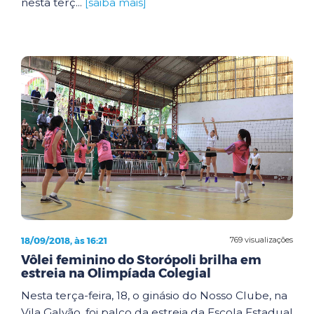
nesta terç...
[saiba mais]
18/09/2018, às 16:21
769 visualizações
Vôlei feminino do Storópoli brilha em
estreia na Olimpíada Colegial
Nesta terça-feira, 18, o ginásio do Nosso Clube, na
Vila Galvão, foi palco da estreia da Escola Estadual