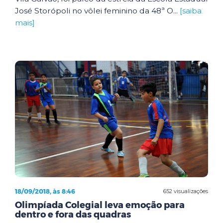
José Storópoli no vôlei feminino da 48ª O...
[saiba
mais]
18/09/2018, às 8:46
652 visualizações
Olimpíada Colegial leva emoção para
dentro e fora das quadras