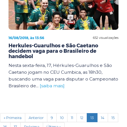
16/08/2018, às 13:56
652 visualizações
Herkules-Guarulhos e São Caetano
decidem vaga para o Brasileiro de
handebol
Nesta sexta-feira, 17, Hérkules-Guarulhos e São
Caetano jogam no CEU Cumbica, as 18h30,
buscando uma vaga para disputar o Campeonato
Brasileiro de...
[saiba mais]
(current)
« Primeira
Anterior
9
10
11
12
13
14
15
16
17
Próxima
Última »