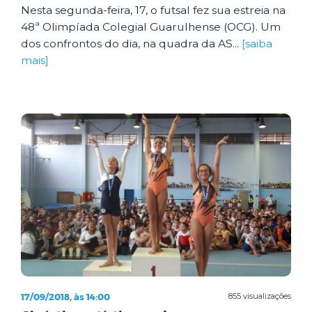
Nesta segunda-feira, 17, o futsal fez sua estreia na
48ª Olimpíada Colegial Guarulhense (OCG). Um
dos confrontos do dia, na quadra da AS...
[saiba
mais]
17/09/2018, às 14:00
855 visualizações