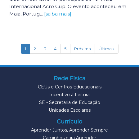
Internacional Acro Cup. O evento aconteceu em
Maia, Portug...
[saiba mais]
(current)
1
2
3
4
5
Próxima
Última »
Rede Física
CEUs e Centros Educacionais
Incentivo à Leitura
SE - Secretaria de Educação
Unidades Escolares
Currículo
Aprender Juntos, Aprender Sempre
Caminhos para Aprender