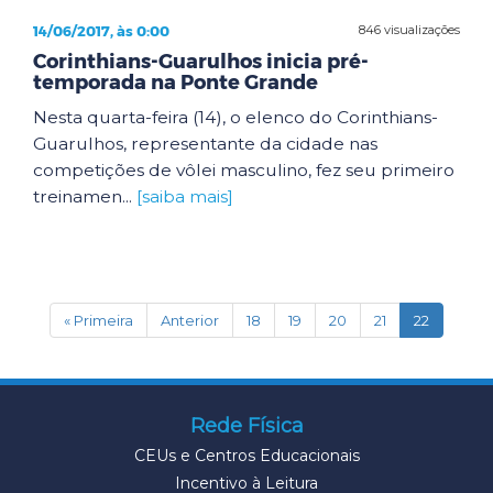
14/06/2017, às 0:00
846 visualizações
Corinthians-Guarulhos inicia pré-
temporada na Ponte Grande
Nesta quarta-feira (14), o elenco do Corinthians-
Guarulhos, representante da cidade nas
competições de vôlei masculino, fez seu primeiro
treinamen...
[saiba mais]
(current)
« Primeira
Anterior
18
19
20
21
22
Rede Física
CEUs e Centros Educacionais
Incentivo à Leitura