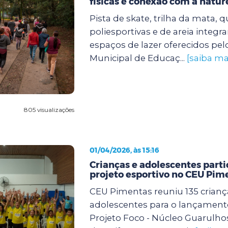
físicas e conexão com a natur
Pista de skate, trilha da mata, 
poliesportivas e de areia integr
espaços de lazer oferecidos pel
Municipal de Educaç...
[saiba ma
805 visualizações
01/04/2026, às 15:16
Crianças e adolescentes part
projeto esportivo no CEU Pim
CEU Pimentas reuniu 135 crianç
adolescentes para o lançamento
Projeto Foco - Núcleo Guarulho