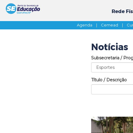
Rede Fís
Agenda
|
Cemead
|
Cur
Notícias
Subsecretaria / Pro
Título / Descrição