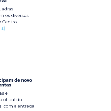
eza
quadras
am os diversos
o Centro
is]
icipam de novo
entas
as e
 oficial do
s, com a entrega