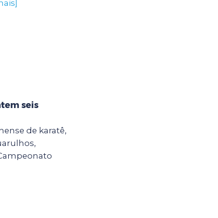
mais]
ntem seis
hense de karatê,
uarulhos,
o Campeonato