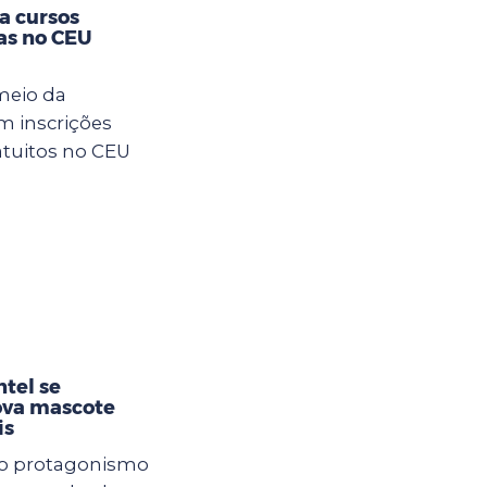
ra cursos
as no CEU
meio da
m inscrições
atuitos no CEU
tel se
ova mascote
is
 e o protagonismo