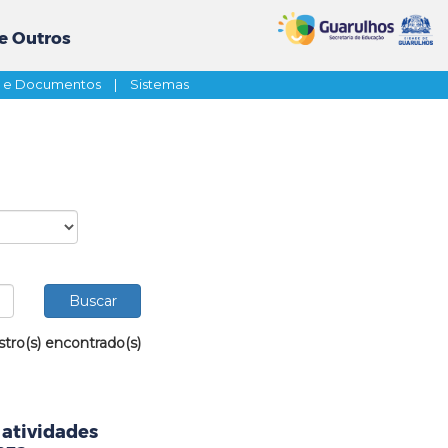
e Outros
s e Documentos
|
Sistemas
stro(s) encontrado(s)
 atividades