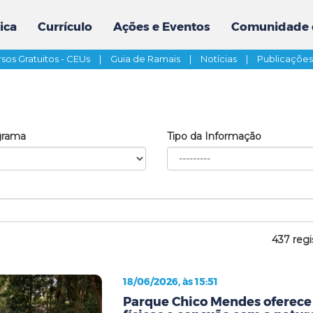
ica
Currículo
Ações e Eventos
Comunidade 
sos Gratuitos - CEUs
|
Guia de Ramais
|
Notícias
|
Publicaçõe
grama
Tipo da Informação
437 regi
18/06/2026, às 15:51
Parque Chico Mendes oferece