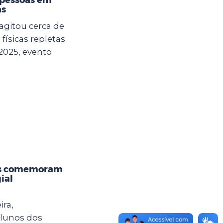
as
agitou cerca de
físicas repletas
2025, evento
os comemoram
ial
ira,
alunos dos