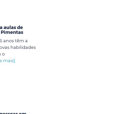
a aulas de
U Pimentas
16 anos têm a
ovas habilidades
 o
a mais]
 pessoas em