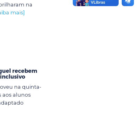
brilharam na
aiba mais]
iguel recebem
inclusivo
oveu na quinta-
s aos alunos
 adaptado