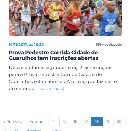
14/11/2017, às 10:52
898 visualizações
Prova Pedestre Corrida Cidade de
Guarulhos tem inscrições abertas
Desde a última segunda-feira, 13, as inscrições
para a Prova Pedestre Corrida Cidade de
Guarulhos estão abertas. A prova, que faz parte
do calendá...
[saiba mais]
(current)
« Primeira
Anterior
14
15
16
17
18
19
20
21
22
Próxima
Última »