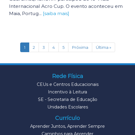
Internacional Acro Cup. O evento aconteceu em
Maia, Portug...
[saiba mais]
(current)
1
2
3
4
5
Próxima
Última »
Rede Física
CEUs e Centros Educacionais
Incentivo à Leitura
SE - Secretaria de Educação
Unidades Escolares
Currículo
Aprender Juntos, Aprender Sempre
Caminhos para Aprender