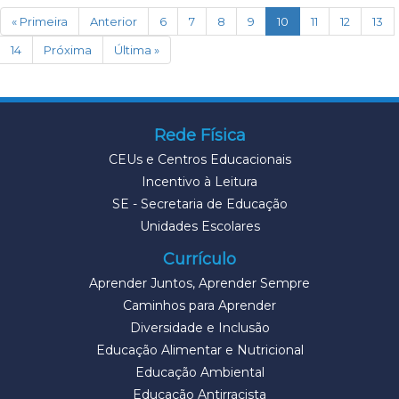
(current)
« Primeira
Anterior
6
7
8
9
10
11
12
13
14
Próxima
Última »
Rede Física
CEUs e Centros Educacionais
Incentivo à Leitura
SE - Secretaria de Educação
Unidades Escolares
Currículo
Aprender Juntos, Aprender Sempre
Caminhos para Aprender
Diversidade e Inclusão
Educação Alimentar e Nutricional
Educação Ambiental
Educação Antirracista