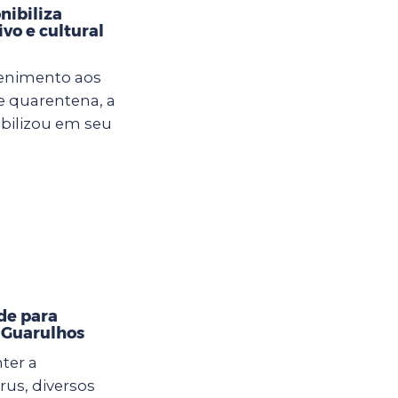
nibiliza
vo e cultural
tenimento aos
e quarentena, a
ibilizou em seu
de para
m Guarulhos
ter a
us, diversos