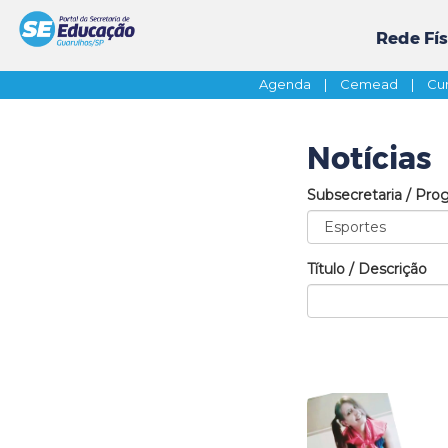
Rede Fís
Agenda
|
Cemead
|
Cur
Notícias
Subsecretaria / Pro
Título / Descrição