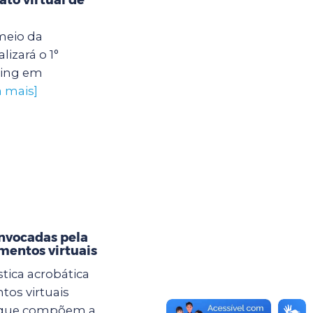
meio da
lizará o 1°
xing em
a mais]
nvocadas pela
amentos virtuais
tica acrobática
tos virtuais
s que compõem a