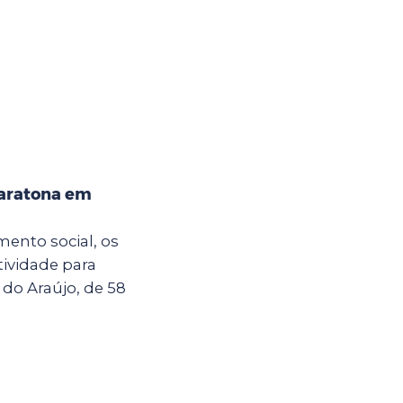
maratona em
ento social, os
tividade para
 do Araújo, de 58