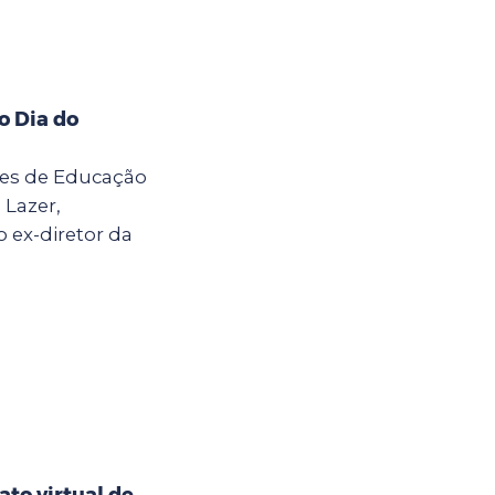
o Dia do
ores de Educação
 Lazer,
ex-diretor da
to virtual de