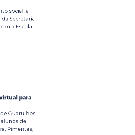
o social, a
 da Secretaria
 com a Escola
virtual para
a de Guarulhos
a alunos de
ra, Pimentas,