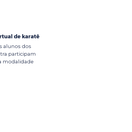
irtual de karatê
os alunos dos
tra participam
 na modalidade