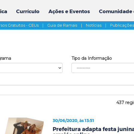
ica
Currículo
Ações e Eventos
Comunidade 
sos Gratuitos - CEUs
|
Guia de Ramais
|
Notícias
|
Publicaçõe
grama
Tipo da Informação
437 regi
30/06/2020, às 13:51
Prefeitura adapta festa junina