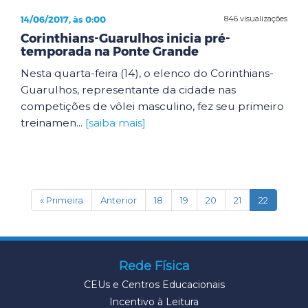
14/06/2017, às 0:00
846 visualizações
Corinthians-Guarulhos inicia pré-
temporada na Ponte Grande
Nesta quarta-feira (14), o elenco do Corinthians-
Guarulhos, representante da cidade nas
competições de vôlei masculino, fez seu primeiro
treinamen...
[saiba mais]
(current)
« Primeira
Anterior
18
19
20
21
22
Rede Física
CEUs e Centros Educacionais
Incentivo à Leitura