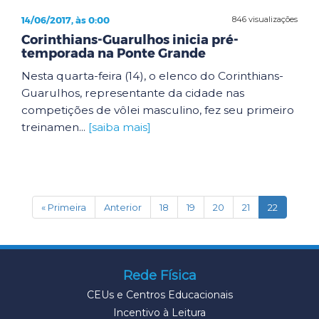
14/06/2017, às 0:00
846 visualizações
Corinthians-Guarulhos inicia pré-
temporada na Ponte Grande
Nesta quarta-feira (14), o elenco do Corinthians-
Guarulhos, representante da cidade nas
competições de vôlei masculino, fez seu primeiro
treinamen...
[saiba mais]
(current)
« Primeira
Anterior
18
19
20
21
22
Rede Física
CEUs e Centros Educacionais
Incentivo à Leitura