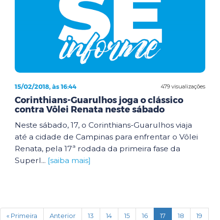
15/02/2018, às 16:44
479 visualizações
Corinthians-Guarulhos joga o clássico
contra Vôlei Renata neste sábado
Neste sábado, 17, o Corinthians-Guarulhos viaja
até a cidade de Campinas para enfrentar o Vôlei
Renata, pela 17ª rodada da primeira fase da
Superl...
[saiba mais]
(current)
« Primeira
Anterior
13
14
15
16
17
18
19