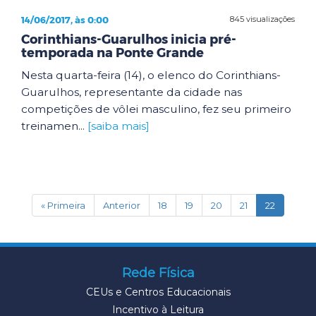
14/06/2017, às 0:00
845 visualizações
Corinthians-Guarulhos inicia pré-
temporada na Ponte Grande
Nesta quarta-feira (14), o elenco do Corinthians-
Guarulhos, representante da cidade nas
competições de vôlei masculino, fez seu primeiro
treinamen...
[saiba mais]
(current)
« Primeira
Anterior
18
19
20
21
22
Rede Física
CEUs e Centros Educacionais
Incentivo à Leitura