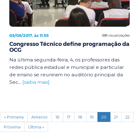
05/09/2017, às 11:55
588 visualizações
Congresso Técnico define programação da
OCG
Na última segunda-feira, 4, os professores das
redes pública estadual e municipal e particular
de ensino se reuniram no auditório principal da
Sec...
[saiba mais]
(current)
« Primeira
Anterior
16
17
18
19
20
21
22
Próxima
Última »