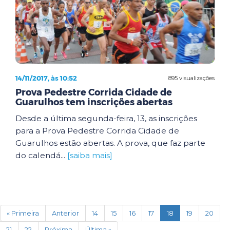
14/11/2017, às 10:52
895 visualizações
Prova Pedestre Corrida Cidade de
Guarulhos tem inscrições abertas
Desde a última segunda-feira, 13, as inscrições
para a Prova Pedestre Corrida Cidade de
Guarulhos estão abertas. A prova, que faz parte
do calendá...
[saiba mais]
(current)
« Primeira
Anterior
14
15
16
17
18
19
20
21
22
Próxima
Última »