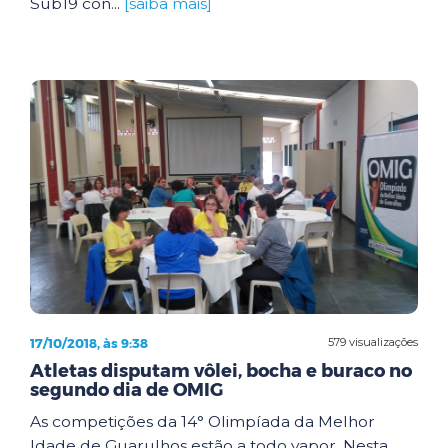
Sub19 con...
[saiba mais]
17/10/2018, às 9:38
579 visualizações
Atletas disputam vôlei, bocha e buraco no
segundo dia de OMIG
As competições da 14° Olimpíada da Melhor
Idade de Guarulhos estão a todo vapor. Nesta