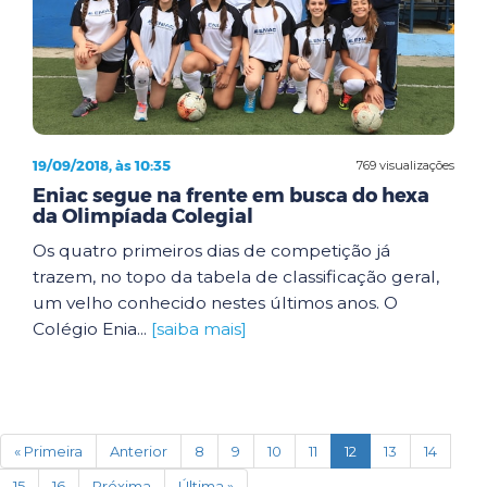
19/09/2018, às 10:35
769 visualizações
Eniac segue na frente em busca do hexa
da Olimpíada Colegial
Os quatro primeiros dias de competição já
trazem, no topo da tabela de classificação geral,
um velho conhecido nestes últimos anos. O
Colégio Enia...
[saiba mais]
(current)
« Primeira
Anterior
8
9
10
11
12
13
14
15
16
Próxima
Última »