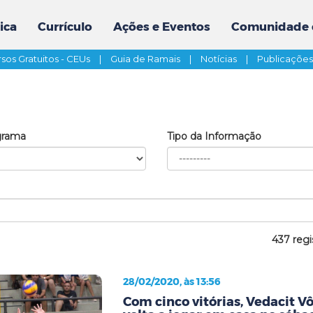
ica
Currículo
Ações e Eventos
Comunidade 
sos Gratuitos - CEUs
|
Guia de Ramais
|
Notícias
|
Publicaçõe
grama
Tipo da Informação
437 regi
28/02/2020, às 13:56
Com cinco vitórias, Vedacit V