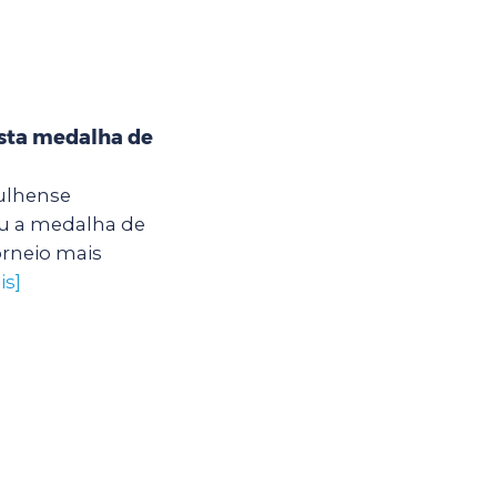
ista medalha de
rulhense
u a medalha de
orneio mais
is]