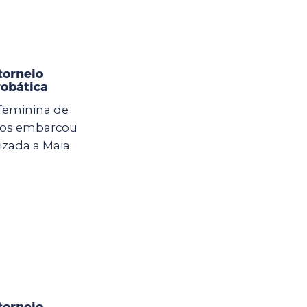
torneio
robática
 feminina de
lhos embarcou
izada a Maia
torneio