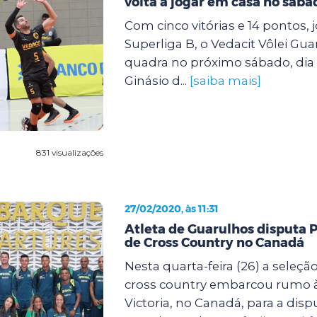
volta a jogar em casa no sába
Com cinco vitórias e 14 pontos,
Superliga B, o Vedacit Vôlei Gua
quadra no próximo sábado, dia 2
Ginásio d...
[saiba mais]
831 visualizações
27/02/2020, às 11:31
Atleta de Guarulhos disputa
de Cross Country no Canadá
Nesta quarta-feira (26) a seleção
cross country embarcou rumo à
Victoria, no Canadá, para a dis