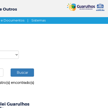
e Outros
s e Documentos
|
Sistemas
stro(s) encontrado(s)
ôlei Guarulhos