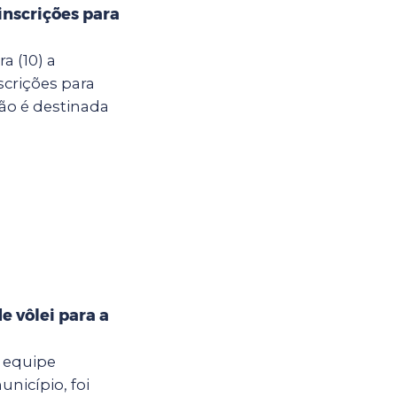
inscrições para
a (10) a
scrições para
ção é destinada
e vôlei para a
a equipe
nicípio, foi