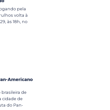
do
 jogando pela
rulhos volta à
9, às 18h, no
 Pan-Americano
 brasileira de
 cidade de
puta do Pan-