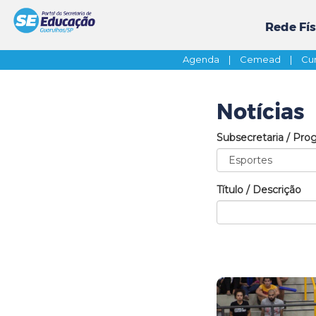
Rede Fís
Agenda
|
Cemead
|
Cur
Notícias
Subsecretaria / Pro
Título / Descrição