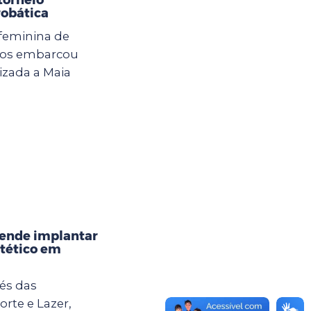
robática
 feminina de
lhos embarcou
izada a Maia
tende implantar
tético em
vés das
orte e Lazer,