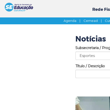
Rede Fís
Agenda
|
Cemead
|
Cur
Notícias
Subsecretaria / Pro
Título / Descrição