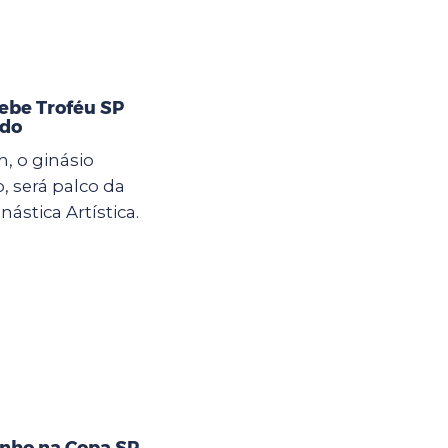
cebe Troféu SP
ado
h, o ginásio
o, será palco da
ástica Artística.
nho na Copa SP