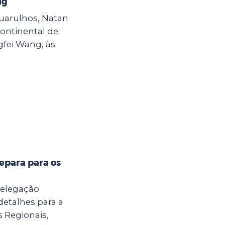
ng
Guarulhos, Natan
continental de
gfei Wang, às
epara para os
delegação
detalhes para a
s Regionais,