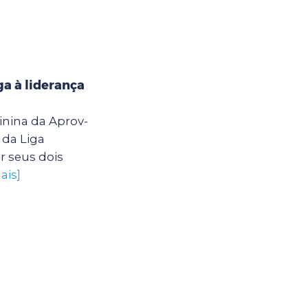
a à liderança
inina da Aprov-
 da Liga
r seus dois
ais]