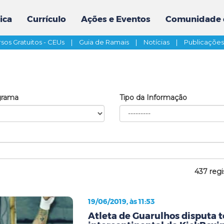
ica
Currículo
Ações e Eventos
Comunidade 
sos Gratuitos - CEUs
|
Guia de Ramais
|
Notícias
|
Publicaçõe
grama
Tipo da Informação
437 regi
19/06/2019, às 11:53
Atleta de Guarulhos disputa t