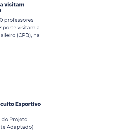
a visitam
o
00 professores
sporte visitam a
ileiro (CPB), na
cuito Esportivo
s do Projeto
rte Adaptado)