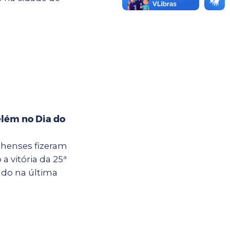
elém no Dia do
lhenses fizeram
a vitória da 25ª
zado na última