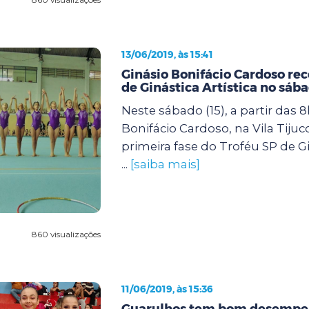
13/06/2019, às 15:41
Ginásio Bonifácio Cardoso re
de Ginástica Artística no sáb
Neste sábado (15), a partir das 8
Bonifácio Cardoso, na Vila Tijuc
primeira fase do Troféu SP de Gin
...
[saiba mais]
860 visualizações
11/06/2019, às 15:36
Guarulhos tem bom desempe