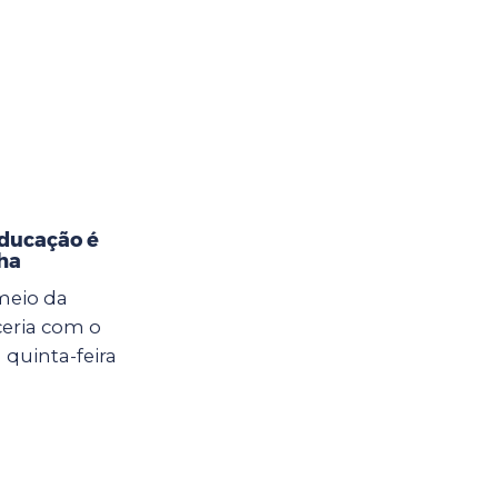
Educação é
ha
meio da
eria com o
 quinta-feira