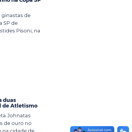
 ginastas de
a SP de
stides Pisoni, na
a duas
l de Atletismo
eta Johnatas
s de ouro no
o na cidade de