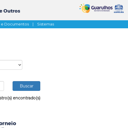
e Outros
s e Documentos
|
Sistemas
stro(s) encontrado(s)
orneio