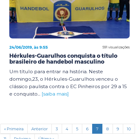
24/06/2019, às 9:55
591 visualizações
Hérkules-Guarulhos conquista o título
brasileiro de handebol masculino
Um título para entrar na história. Neste
domingo,23, o Hérkules-Guarulhos venceu o
clássico paulista contra o EC Pinheiros por 29 a 15
e conquisto...
[saiba mais]
(current)
« Primeira
Anterior
3
4
5
6
7
8
9
10
11
Próxima
Última »