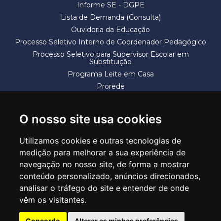
Informe SE - DGPE
Lista de Demanda (Consulta)
Ouvidoria da Educação
Processo Seletivo Interno de Coordenador Pedagógico
Processo Seletivo para Supervisor Escolar em
Substituição
Programa Leite em Casa
Prorede
Solicitação de Vaga
Termos e Condições
O nosso site usa cookies
Utilizamos cookies e outras tecnologias de
medição para melhorar a sua experiência de
navegação no nosso site, de forma a mostrar
conteúdo personalizado, anúncios direcionados,
SECRETARIA DE EDUCAÇÃO
analisar o tráfego do site e entender de onde
Rua Claudino Barbosa, 313 - Macedo - Guarulhos/SP CEP 07113-040
vêm os visitantes.
Central de Atendimento: *55 11 2475-7300
Concordo
Alterar as minhas preferências