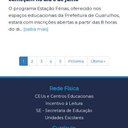
O programa Estação Férias, oferecido nos
espaços educacionais da Prefeitura de Guarulhos,
estará com inscrições abertas a partir das 8 horas
do di...
[saiba mais]
(current)
1
2
3
4
5
Próxima
Última »
Rede Física
CEUs e Centros Educacionais
Incentivo à Leitura
SE - Secretaria de Educação
Unidades Escolares