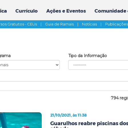
ica
Currículo
Ações e Eventos
Comunidade 
sos Gratuitos - CEUs
|
Guia de Ramais
|
Notícias
|
Publicaçõe
grama
Tipo da Informação
794 regi
21/10/2021, às 11:38
Guarulhos reabre piscinas do