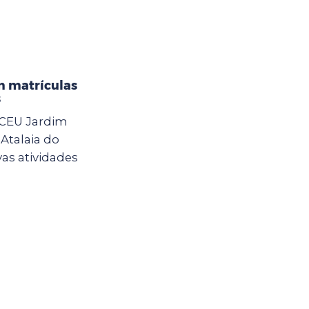
m matrículas
s
 CEU Jardim
Atalaia do
vas atividades