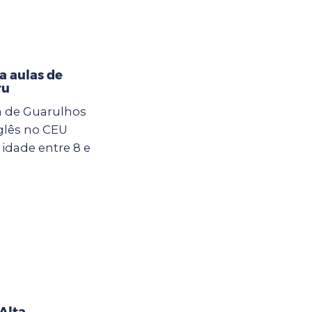
a aulas de
ru
ra de Guarulhos
nglês no CEU
idade entre 8 e
Alta