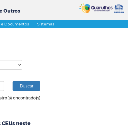
e Outros
s e Documentos
|
Sistemas
stro(s) encontrado(s)
s CEUs neste