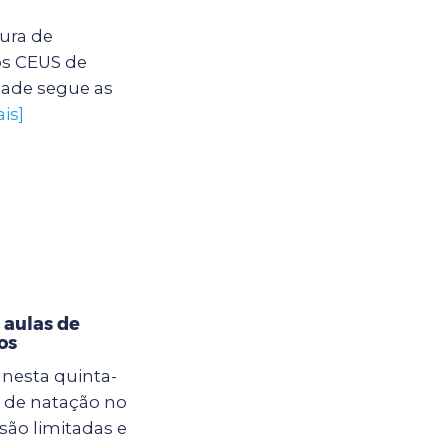
tura de
os CEUS de
dade segue as
is]
 aulas de
os
 nesta quinta-
as de natação no
são limitadas e