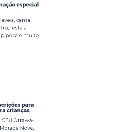
mação especial
fláveis, cama
tro, festa à
 pipoca e muito
crições para
ra crianças
o CEU Ottawa-
a Morada Nova,