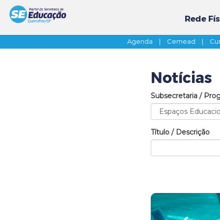
Rede Fís
Agenda
|
Cemead
|
Cur
Notícias
Subsecretaria / Pro
Título / Descrição