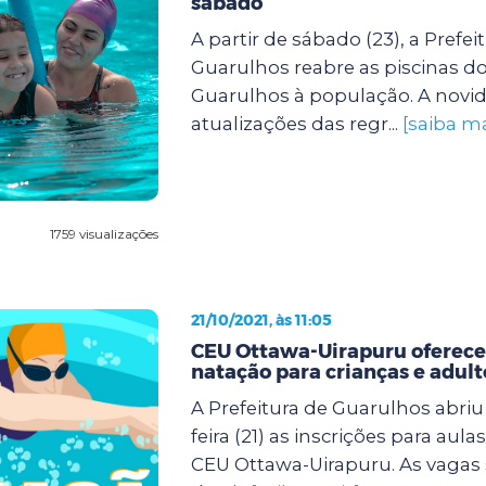
sábado
A partir de sábado (23), a Prefei
Guarulhos reabre as piscinas d
Guarulhos à população. A novi
atualizações das regr...
[saiba ma
1759 visualizações
21/10/2021, às 11:05
CEU Ottawa-Uirapuru oferece
natação para crianças e adult
A Prefeitura de Guarulhos abriu
feira (21) as inscrições para aul
CEU Ottawa-Uirapuru. As vagas 