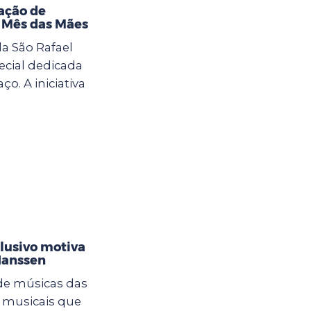
ação de
o Mês das Mães
la São Rafael
cial dedicada
. A iniciativa
clusivo motiva
Hanssen
 de músicas das
 musicais que