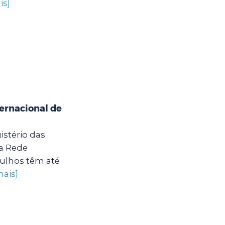
is]
ternacional de
istério das
da Rede
ulhos têm até
mais]