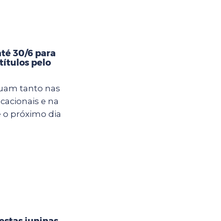
té 30/6 para
títulos pelo
tuam tanto nas
cacionais e na
é o próximo dia
estas juninas