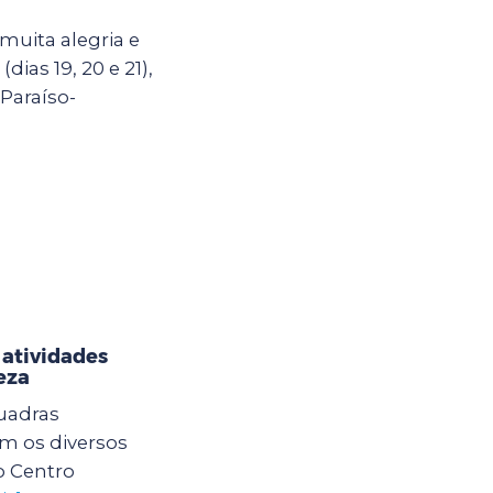
uita alegria e
dias 19, 20 e 21),
Paraíso-
 atividades
eza
quadras
am os diversos
o Centro