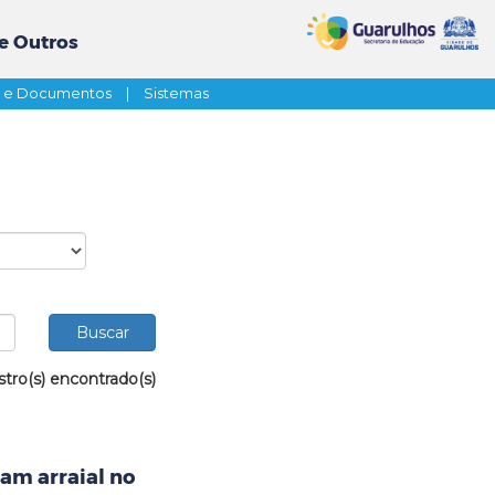
e Outros
s e Documentos
|
Sistemas
stro(s) encontrado(s)
iam arraial no