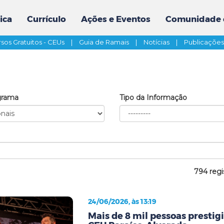
ica
Currículo
Ações e Eventos
Comunidade 
sos Gratuitos - CEUs
|
Guia de Ramais
|
Notícias
|
Publicaçõe
grama
Tipo da Informação
794 regi
24/06/2026, às 13:19
Mais de 8 mil pessoas prestig