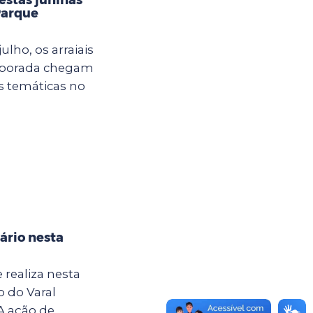
Parque
ulho, os arraiais
mporada chegam
s temáticas no
ário nesta
 realiza nesta
o do Varal
A ação de