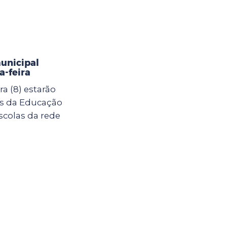
municipal
-feira
a (8) estarão
as da Educação
scolas da rede