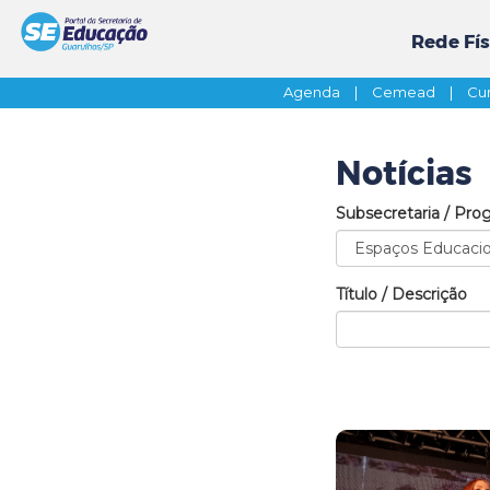
Rede Fís
Agenda
|
Cemead
|
Cur
Notícias
Subsecretaria / Pro
Título / Descrição