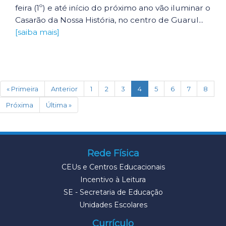
feira (1º) e até início do próximo ano vão iluminar o
Casarão da Nossa História, no centro de Guarul...
[saiba mais]
(current)
« Primeira
Anterior
1
2
3
4
5
6
7
8
Próxima
Última »
Rede Física
CEUs e Centros Educacionais
Incentivo à Leitura
SE - Secretaria de Educação
Unidades Escolares
Currículo