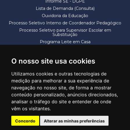
Informe SE - DGPE
Lista de Demanda (Consulta)
Ouvidoria da Educação
Processo Seletivo Interno de Coordenador Pedagógico
Processo Seletivo para Supervisor Escolar em
Substituição
Programa Leite em Casa
Solicitação de Vaga
Termos e Condições
O nosso site usa cookies
Utilizamos cookies e outras tecnologias de
medição para melhorar a sua experiência de
navegação no nosso site, de forma a mostrar
conteúdo personalizado, anúncios direcionados,
SECRETARIA DE EDUCAÇÃO
analisar o tráfego do site e entender de onde
Rua Claudino Barbosa, 313 - Macedo - Guarulhos/SP CEP 07113-040
vêm os visitantes.
Central de Atendimento: *55 11 2475-7300
Concordo
Alterar as minhas preferências
PT