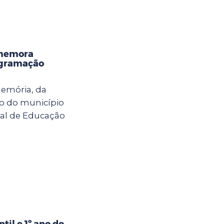
omemora
ogramação
memória, da
co do município
pal de Educação
til e 1º ano do