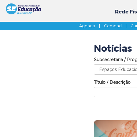
Rede Fís
Agenda
|
Cemead
|
Cur
Notícias
Subsecretaria / Pro
Título / Descrição