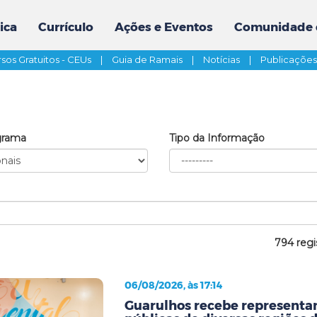
ica
Currículo
Ações e Eventos
Comunidade 
sos Gratuitos - CEUs
|
Guia de Ramais
|
Notícias
|
Publicaçõe
grama
Tipo da Informação
794 regi
06/08/2026, às 17:14
Guarulhos recebe representan