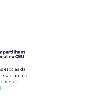
ompartilham
onal no CEU
s escolas da
s reuniram-se
tinental,
]