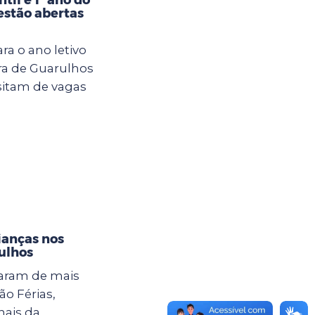
estão abertas
ra o ano letivo
ura de Guarulhos
sitam de vagas
ianças nos
ulhos
param de mais
o Férias,
nais da