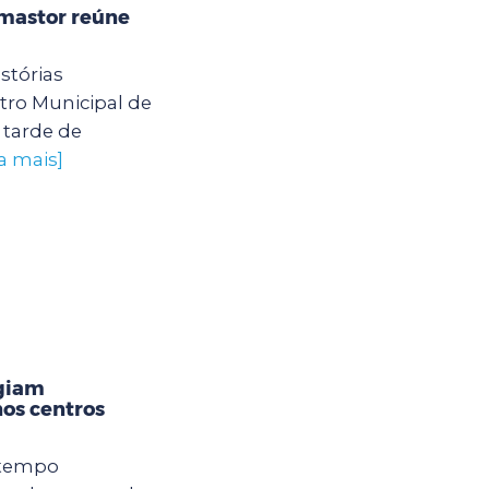
mastor reúne
stórias
ro Municipal de
tarde de
a mais]
igiam
os centros
 tempo