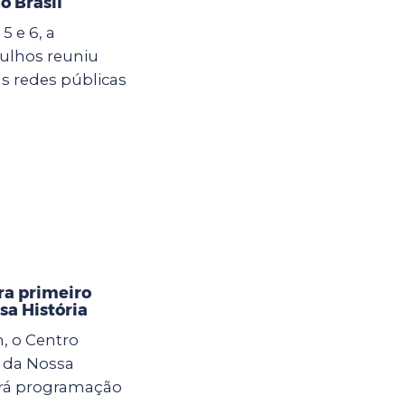
o Brasil
5 e 6, a
ulhos reuniu
s redes públicas
ra primeiro
sa História
h, o Centro
 da Nossa
erá programação