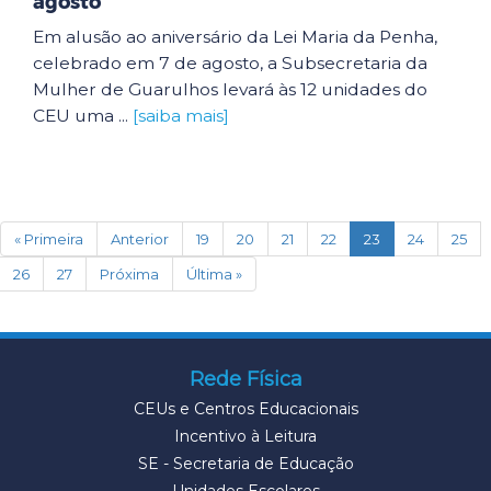
agosto
Em alusão ao aniversário da Lei Maria da Penha,
celebrado em 7 de agosto, a Subsecretaria da
Mulher de Guarulhos levará às 12 unidades do
CEU uma ...
[saiba mais]
(current)
« Primeira
Anterior
19
20
21
22
23
24
25
26
27
Próxima
Última »
Rede Física
CEUs e Centros Educacionais
Incentivo à Leitura
SE - Secretaria de Educação