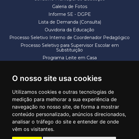
Galeria de Fotos
Informe SE - DGPE
Lista de Demanda (Consulta)
Ouvidoria da Educação
Processo Seletivo Interno de Coordenador Pedagógico
Processo Seletivo para Supervisor Escolar em
Substituição
Programa Leite em Casa
Solicitação de Vaga
Termos e Condições
O nosso site usa cookies
Utilizamos cookies e outras tecnologias de
medição para melhorar a sua experiência de
navegação no nosso site, de forma a mostrar
conteúdo personalizado, anúncios direcionados,
SECRETARIA DE EDUCAÇÃO
analisar o tráfego do site e entender de onde
Rua Claudino Barbosa, 313 - Macedo - Guarulhos/SP CEP 07113-040
vêm os visitantes.
Central de Atendimento: *55 11 2475-7300