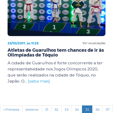
25/10/2017, às 11:25
941 visualizações
Atletas de Guarulhos tem chances de ir às
Olimpíadas de Tóquio
A cidade de Guarulhos é forte concorrente a ter
representatividade nos Jogos Olímpicos 2020,
que serão realizados na cidade de Tóquio, no
Japão. O...
[saiba mais]
(current)
« Primeira
Anterior
31
32
33
34
35
36
37