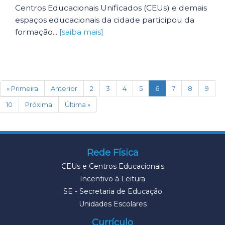
Centros Educacionais Unificados (CEUs) e demais
espaços educacionais da cidade participou da
formação...
[saiba mais]
(current)
« Primeira
Anterior
2
3
4
5
6
7
8
9
10
Próxima
Última »
Rede Física
CEUs e Centros Educacionais
Incentivo à Leitura
SE - Secretaria de Educação
Unidades Escolares
Currículo