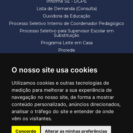
Informe SE - DGPE
Lista de Demanda (Consulta)
Ouvidoria da Educação
Processo Seletivo Interno de Coordenador Pedagógico
Processo Seletivo para Supervisor Escolar em
Substituição
Programa Leite em Casa
Prorede
Solicitação de Vaga
Termos e Condições
O nosso site usa cookies
Utilizamos cookies e outras tecnologias de
medição para melhorar a sua experiência de
navegação no nosso site, de forma a mostrar
conteúdo personalizado, anúncios direcionados,
SECRETARIA DE EDUCAÇÃO
analisar o tráfego do site e entender de onde
Rua Claudino Barbosa, 313 - Macedo - Guarulhos/SP CEP 07113-040
vêm os visitantes.
Central de Atendimento: *55 11 2475-7300
Concordo
Alterar as minhas preferências