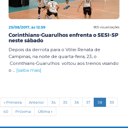
25/08/2017, às 12:59
805 visualizações
Corinthians-Guarulhos enfrenta o SESI-SP
neste sábado
Depois da derrota para o Vôlei Renata de
Campinas, na noite de quarta-feira, 23, o
Corinthians-Guarulhos voltou aos treinos visando
o ...
[saiba mais]
(current)
« Primeira
Anterior
34
35
36
37
38
39
40
Próxima
Última »