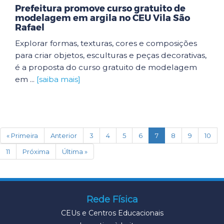
Prefeitura promove curso gratuito de
modelagem em argila no CEU Vila São
Rafael
Explorar formas, texturas, cores e composições
para criar objetos, esculturas e peças decorativas,
é a proposta do curso gratuito de modelagem
em ...
[saiba mais]
(current)
« Primeira
Anterior
3
4
5
6
7
8
9
10
11
Próxima
Última »
Rede Física
CEUs e Centros Educacionais