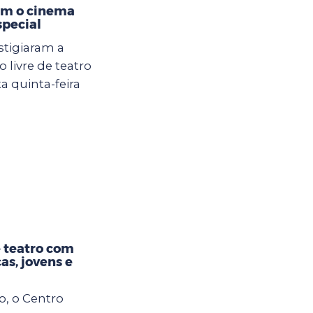
am o cinema
special
stigiaram a
livre de teatro
a quinta-feira
 teatro com
as, jovens e
o, o Centro