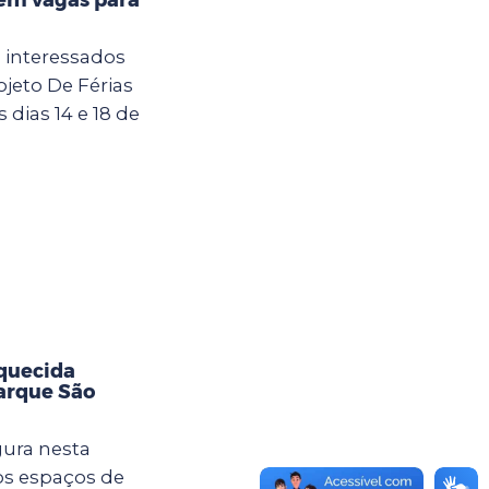
a interessados
jeto De Férias
dias 14 e 18 de
aquecida
Parque São
gura nesta
vos espaços de