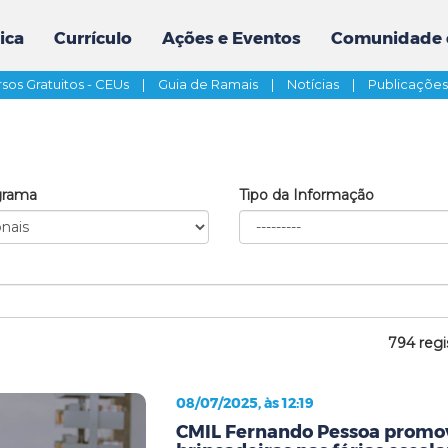
ica
Currículo
Ações e Eventos
Comunidade 
sos Gratuitos - CEUs
|
Guia de Ramais
|
Notícias
|
Publicaçõe
grama
Tipo da Informação
794 regi
08/07/2025, às 12:19
CMIL Fernando Pessoa promov