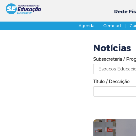
Rede Fís
Agenda
|
Cemead
|
Cur
Notícias
Subsecretaria / Pro
Título / Descrição