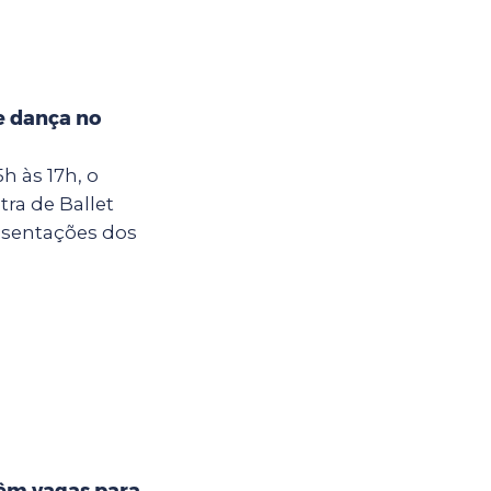
e dança no
5h às 17h, o
ra de Ballet
esentações dos
têm vagas para