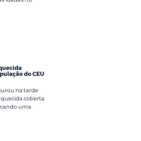
aquecida
opulação do CEU
gurou na tarde
a aquecida coberta
arcando uma