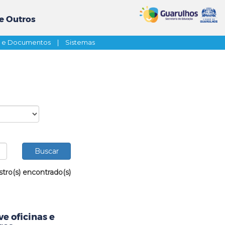
e Outros
s e Documentos
|
Sistemas
stro(s) encontrado(s)
e oficinas e