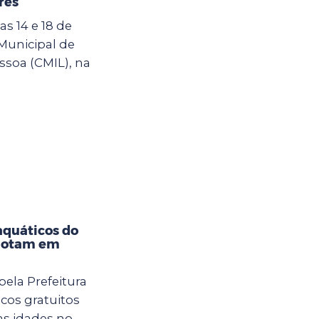
res
s 14 e 18 de
 Municipal de
ssoa (CMIL), na
aquáticos do
sgotam em
pela Prefeitura
cos gratuitos
as idades no