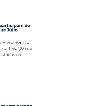
 participam de
ue Júlio
a Vieira Romão
ta-feira (23) de
istórias na
hos com grande