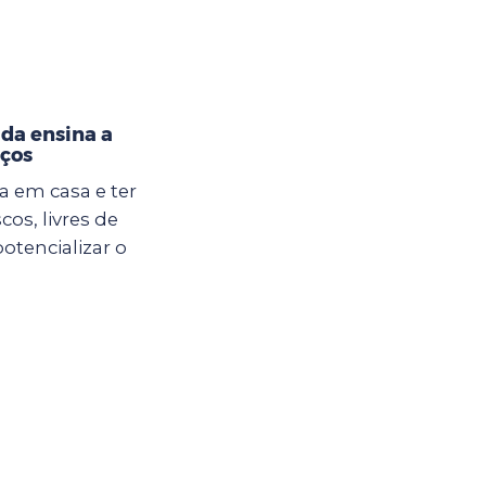
ada ensina a
aços
a em casa e ter
os, livres de
otencializar o