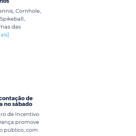
lhos
ennis, Cornhole,
Spikeball,
umas das
ais]
contação de
ra no sábado
tro de Incentivo
 França promove
ao público, com