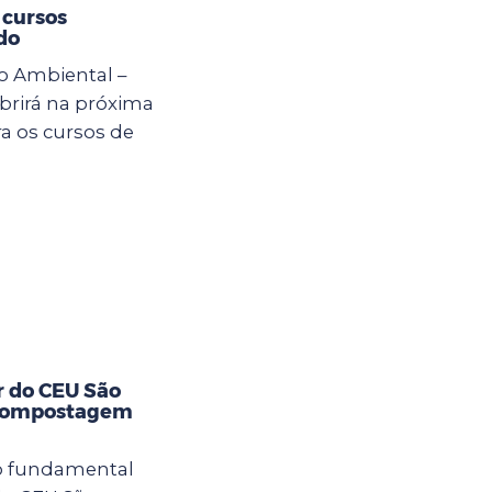
 cursos
do
o Ambiental –
rirá na próxima
ra os cursos de
r do CEU São
 compostagem
no fundamental