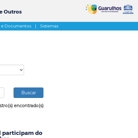
e Outros
s e Documentos
|
Sistemas
stro(s) encontrado(s)
l participam do