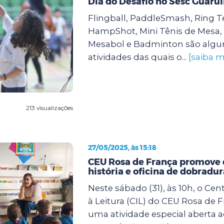
Dia do Desafio no Sesc Guaru
Flingball, PaddleSmash, Ring T
HampShot, Mini Tênis de Mesa, 
Mesabol e Badminton são alg
atividades das quais o...
[saiba m
213 visualizações
27/05/2025, às 15:18
CEU Rosa de França promove 
história e oficina de dobradu
Neste sábado (31), às 10h, o Cen
à Leitura (CIL) do CEU Rosa de
uma atividade especial aberta 