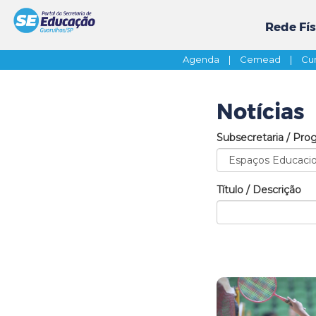
Rede Fís
Agenda
|
Cemead
|
Cur
Notícias
Subsecretaria / Pro
Título / Descrição