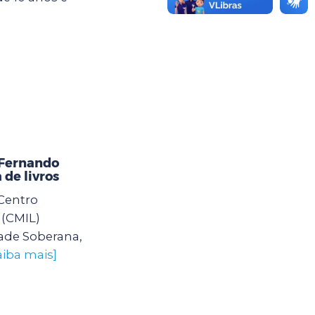
 Fernando
 de livros
Centro
 (CMIL)
ade Soberana,
aiba mais]