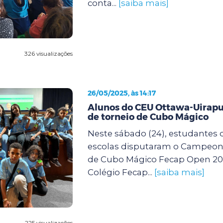
conta...
[saiba mais]
326 visualizações
26/05/2025, às 14:17
Alunos do CEU Ottawa-Uirapu
de torneio de Cubo Mágico
Neste sábado (24), estudantes 
escolas disputaram o Campeona
de Cubo Mágico Fecap Open 202
Colégio Fecap...
[saiba mais]
225 visualizações