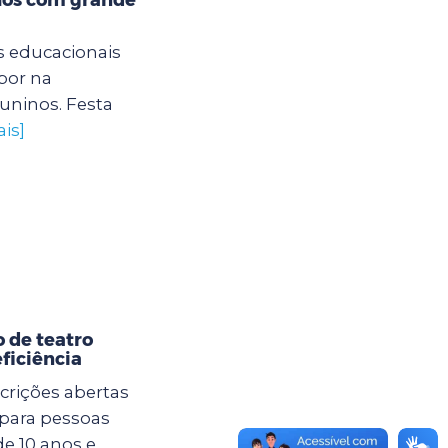
 educacionais
por na
juninos. Festa
is]
 de teatro
ficiência
crições abertas
 para pessoas
de 10 anos e