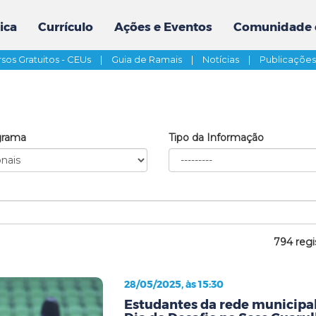
ica
Currículo
Ações e Eventos
Comunidade 
sos Gratuitos - CEUs
|
Guia de Ramais
|
Notícias
|
Publicaçõe
grama
Tipo da Informação
794 regi
28/05/2025, às 15:30
Estudantes da rede municipa