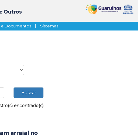
e Outros
s e Documentos
|
Sistemas
stro(s) encontrado(s)
iam arraial no