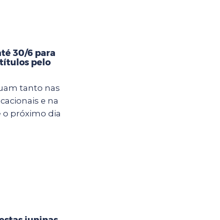
té 30/6 para
títulos pelo
tuam tanto nas
cacionais e na
é o próximo dia
estas juninas