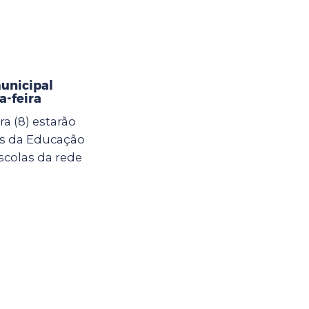
municipal
-feira
a (8) estarão
as da Educação
scolas da rede