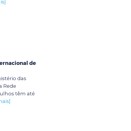
is]
ternacional de
istério das
da Rede
ulhos têm até
mais]