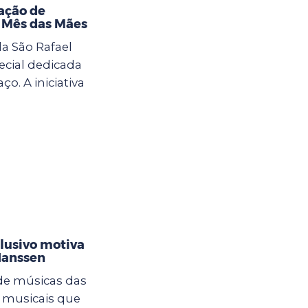
ação de
o Mês das Mães
la São Rafael
cial dedicada
. A iniciativa
clusivo motiva
Hanssen
 de músicas das
 musicais que