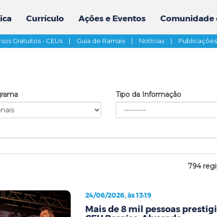
ica
Currículo
Ações e Eventos
Comunidade 
sos Gratuitos - CEUs
|
Guia de Ramais
|
Notícias
|
Publicaçõe
grama
Tipo da Informação
794 regi
24/06/2026, às 13:19
Mais de 8 mil pessoas prestig