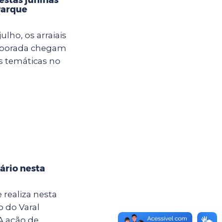
Parque
ulho, os arraiais
mporada chegam
s temáticas no
ário nesta
 realiza nesta
o do Varal
A ação de