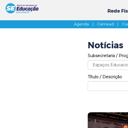
Rede Fís
Agenda
|
Cemead
|
Cur
Notícias
Subsecretaria / Pro
Título / Descrição