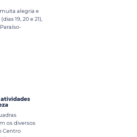
uita alegria e
dias 19, 20 e 21),
Paraíso-
 atividades
eza
quadras
am os diversos
o Centro