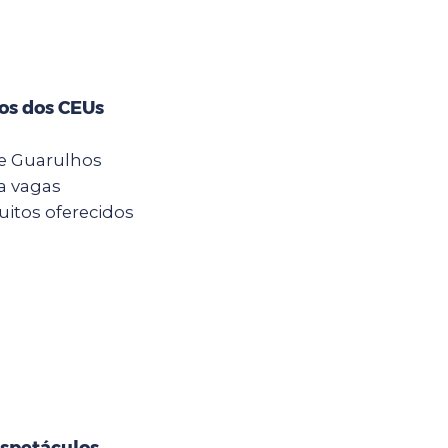
tos dos CEUs
 de Guarulhos
a vagas
itos oferecidos
spetáculos