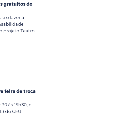
s gratuitos do
 e o lazer à
nsabilidade
do projeto Teatro
 feira de troca
30 às 15h30, o
IL) do CEU