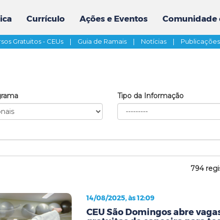
ica
Currículo
Ações e Eventos
Comunidade 
sos Gratuitos - CEUs
|
Guia de Ramais
|
Notícias
|
Publicaçõe
grama
Tipo da Informação
794 regi
14/08/2025, às 12:09
CEU São Domingos abre vagas