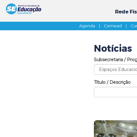
Rede Fís
Agenda
|
Cemead
|
Cur
Notícias
Subsecretaria / Pro
Título / Descrição