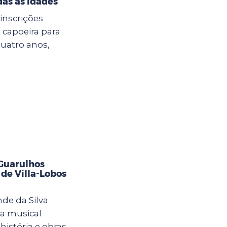
das as idades
inscrições
 capoeira para
quatro anos,
 Guarulhos
de Villa-Lobos
de da Silva
a musical
história e obras