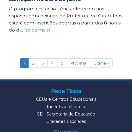
O programa Estação Férias, oferecido nos
espaços educacionais da Prefeitura de Guarulhos,
estará com inscrições abertas a partir das 8 horas
do di...
[saiba mais]
(current)
1
2
3
4
5
Próxima
Última »
Rede Física
CEUs e Centros Educacionais
Incentivo à Leitura
SE - Secretaria de Educação
Unidades Escolares