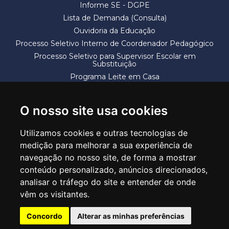
Informe SE - DGPE
Lista de Demanda (Consulta)
Ouvidoria da Educação
Processo Seletivo Interno de Coordenador Pedagógico
Processo Seletivo para Supervisor Escolar em
Substituição
Programa Leite em Casa
Solicitação de Vaga
Termos e Condições
O nosso site usa cookies
Utilizamos cookies e outras tecnologias de
medição para melhorar a sua experiência de
navegação no nosso site, de forma a mostrar
conteúdo personalizado, anúncios direcionados,
SECRETARIA DE EDUCAÇÃO
analisar o tráfego do site e entender de onde
Rua Claudino Barbosa, 313 - Macedo - Guarulhos/SP CEP 07113-040
vêm os visitantes.
Central de Atendimento: *55 11 2475-7300
Concordo
Alterar as minhas preferências