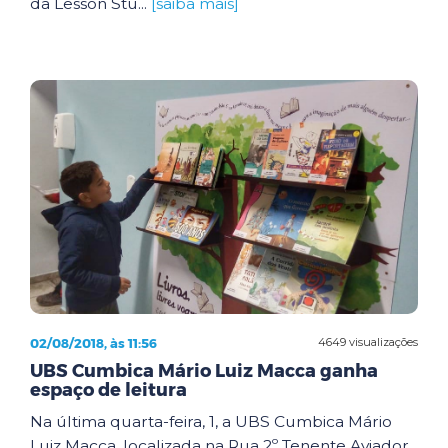
da Lesson Stu...
[saiba mais]
02/08/2018, às 11:56
4649 visualizações
UBS Cumbica Mário Luiz Macca ganha
espaço de leitura
Na última quarta-feira, 1, a UBS Cumbica Mário
Luiz Macca, localizada na Rua 2º Tenente Aviador