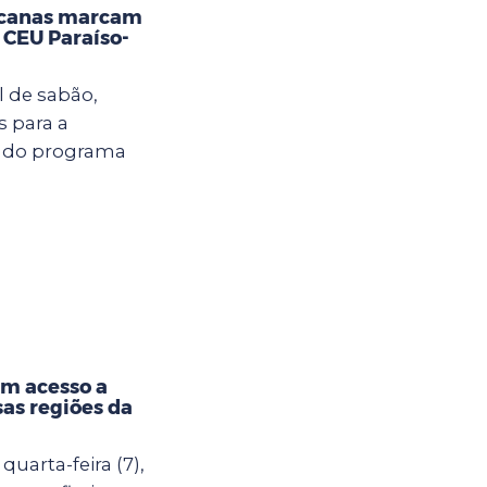
incanas marcam
 CEU Paraíso-
l de sabão,
s para a
a do programa
êm acesso a
as regiões da
quarta-feira (7),