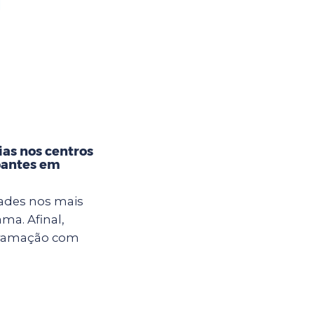
]
as nos centros
pantes em
dades nos mais
ma. Afinal,
gramação com